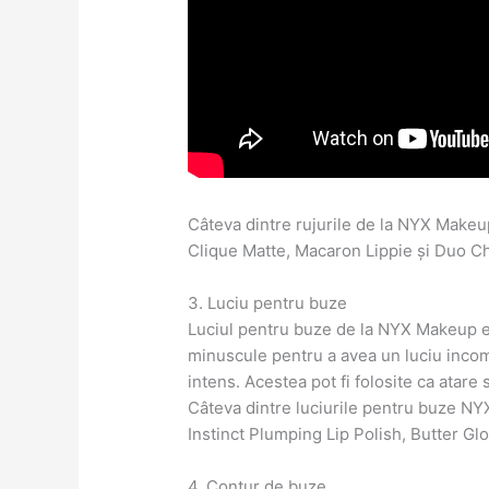
Câteva dintre rujurile de la NYX Makeu
Clique Matte, Macaron Lippie și Duo Ch
3. Luciu pentru buze
Luciul pentru buze de la NYX Makeup e
minuscule pentru a avea un luciu incomp
intens. Acestea pot fi folosite ca atare
Câteva dintre luciurile pentru buze NY
Instinct Plumping Lip Polish, Butter G
4. Contur de buze