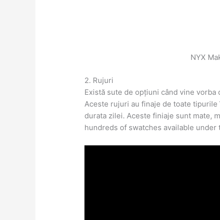
NYX Make
2. Rujuri
Există sute de opțiuni când vine vorb
Aceste rujuri au finaje de toate tipurile 
durata zilei. Aceste finiaje sunt mate, me
hundreds of swatches available under 