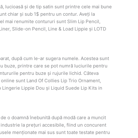
, lucioasă și de tip satin sunt printre cele mai bune
t chiar și sub 1$ pentru un contur. Aveți la
Cel mai renumite contururi sunt Slim Lip Pencil,
Liner, Slide-on Pencil, Line & Load Lippie și LOTD
parat, după cum le-ar sugera numele. Acestea sunt
u buze, printre care se pot numră luciurile pentru
tururile pentru buze și rujurile lichid. Câteva
l online sunt Land Of Collies Lip Trio Ornament,
 Lingerie Lippie Dou și Liquid Suede Lip Kits in
de o doamnă înebunită după modă care a muncit
industrie la prețuri accesibile, fiind un concurent
dusele menționate mai sus sunt toate testate pentru