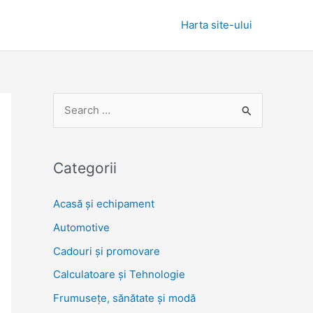
Harta site-ului
S
e
a
r
Categorii
c
Acasă și echipament
h
Automotive
f
o
Cadouri și promovare
r
Calculatoare și Tehnologie
:
Frumusețe, sănătate și modă