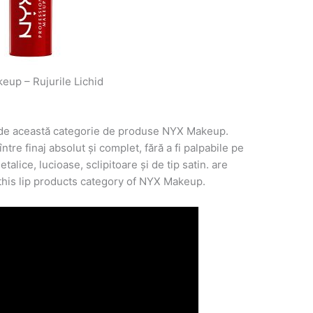
up – Rujurile Lichid
a de această categorie de produse NYX Makeup.
între finaj absolut și complet, fără a fi palpabile pe
talice, lucioase, sclipitoare și de tip satin. are
this lip products category of NYX Makeup.