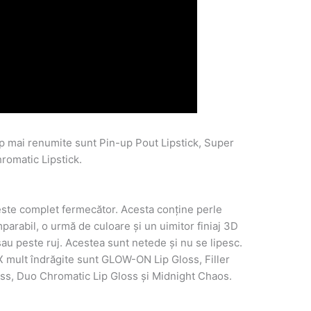
p mai renumite sunt Pin-up Pout Lipstick, Super
romatic Lipstick.
ste complet fermecător. Acesta conține perle
arabil, o urmă de culoare și un uimitor finiaj 3D
 sau peste ruj. Acestea sunt netede și nu se lipesc.
X mult îndrăgite sunt GLOW-ON Lip Gloss, Filler
loss, Duo Chromatic Lip Gloss și Midnight Chaos.